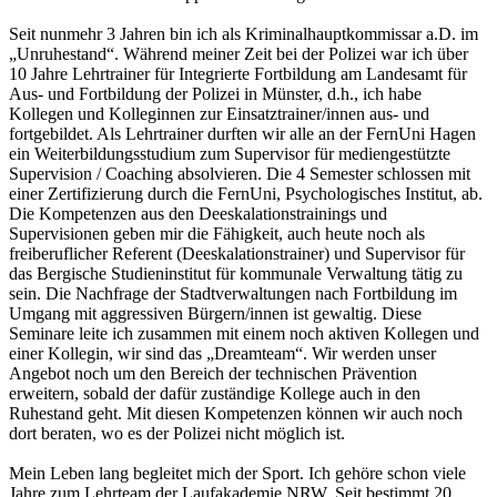
Seit nunmehr 3 Jahren bin ich als Kriminalhauptkommissar a.D. im
„Unruhestand“. Während meiner Zeit bei der Polizei war ich über
10 Jahre Lehrtrainer für Integrierte Fortbildung am Landesamt für
Aus- und Fortbildung der Polizei in Münster, d.h., ich habe
Kollegen und Kolleginnen zur Einsatztrainer/innen aus- und
fortgebildet. Als Lehrtrainer durften wir alle an der FernUni Hagen
ein Weiterbildungsstudium zum Supervisor für mediengestützte
Supervision / Coaching absolvieren. Die 4 Semester schlossen mit
einer Zertifizierung durch die FernUni, Psychologisches Institut, ab.
Die Kompetenzen aus den Deeskalationstrainings und
Supervisionen geben mir die Fähigkeit, auch heute noch als
freiberuflicher Referent (Deeskalationstrainer) und Supervisor für
das Bergische Studieninstitut für kommunale Verwaltung tätig zu
sein. Die Nachfrage der Stadtverwaltungen nach Fortbildung im
Umgang mit aggressiven Bürgern/innen ist gewaltig. Diese
Seminare leite ich zusammen mit einem noch aktiven Kollegen und
einer Kollegin, wir sind das „Dreamteam“. Wir werden unser
Angebot noch um den Bereich der technischen Prävention
erweitern, sobald der dafür zuständige Kollege auch in den
Ruhestand geht. Mit diesen Kompetenzen können wir auch noch
dort beraten, wo es der Polizei nicht möglich ist.
Mein Leben lang begleitet mich der Sport. Ich gehöre schon viele
Jahre zum Lehrteam der Laufakademie NRW. Seit bestimmt 20