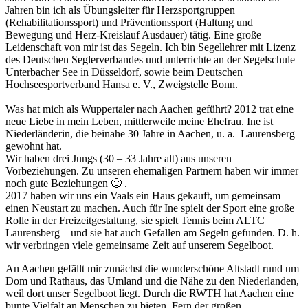
Jahren bin ich als Übungsleiter für Herzsportgruppen
(Rehabilitationssport) und Präventionssport (Haltung und
Bewegung und Herz-Kreislauf Ausdauer) tätig. Eine große
Leidenschaft von mir ist das Segeln. Ich bin Segellehrer mit Lizenz
des Deutschen Seglerverbandes und unterrichte an der Segelschule
Unterbacher See in Düsseldorf, sowie beim Deutschen
Hochseesportverband Hansa e. V., Zweigstelle Bonn.
Was hat mich als Wuppertaler nach Aachen geführt? 2012 trat eine
neue Liebe in mein Leben, mittlerweile meine Ehefrau. Ine ist
Niederländerin, die beinahe 30 Jahre in Aachen, u. a. Laurensberg
gewohnt hat.
Wir haben drei Jungs (30 – 33 Jahre alt) aus unseren
Vorbeziehungen. Zu unseren ehemaligen Partnern haben wir immer
noch gute Beziehungen 🙂 .
2017 haben wir uns ein Vaals ein Haus gekauft, um gemeinsam
einen Neustart zu machen. Auch für Ine spielt der Sport eine große
Rolle in der Freizeitgestaltung, sie spielt Tennis beim ALTC
Laurensberg – und sie hat auch Gefallen am Segeln gefunden. D. h.
wir verbringen viele gemeinsame Zeit auf unserem Segelboot.
An Aachen gefällt mir zunächst die wunderschöne Altstadt rund um
Dom und Rathaus, das Umland und die Nähe zu den Niederlanden,
weil dort unser Segelboot liegt. Durch die RWTH hat Aachen eine
bunte Vielfalt an Menschen zu bieten. Fern der großen