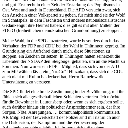
und gut. Erst recht in einer Zeit der Erstarkung des Populismus in
Ost, West und auch in Deutschland. Die AFD versucht zwar, sich
den Anschein einer Volkspartei zu geben, für mich sind sie der Wolf
im Schafspelz, in dem Faschisten und anderes nationalsozialistisches
Gedankengut ihre Heimat haben; dies gilt es mit allen Mitteln der
FDGO (freiheitlichen demokratischen Grundordnung) zu stoppen.
Meine Wahl, in die SPD einzutreten, wurde besonders durch das
Verhalten der FDP und CDU bei der Wahl in Thüringen geprägt. Im
Grunde ging ein Aufschrei durch mich, diese Situationen zu
stoppen, ein Zeichen zu setzen. In Thüringen hatten seinerzeit die
Liberalen der NSDAP den Steigbügel gehalten, um an die Macht zu
kommen. Nun war es ein FDP – Mitglied, dass sich von der AfD
zum MP wählen lässt, ein „No-Go“! Hinzukam, dass sich die CDU
auch nicht mit Ruhm bekleckert hat, Herrn Ramelow die
Unterstützung zu versagen.
Die SPD findet eine breite Zustimmung in der Bevölkerung, mit ihr
fühlen sich alle gesellschaftlichen Schichten vertreten. Ich möchte
für die Bewohner in Laurensberg oder, wenn es sich ergeben sollte,
auch darüber hinaus ein politischer Ansprechpartner sein, der ihre
Sorgen, Nöte, Anregungen, … kommunalpolitisch kommuniziert.
Als Mitglied der Gewerkschaft der Polizei sind mir natürlich auch
die Diskussion, der Kampf um und die Verbesserung der
Arbeitnehmerrechte wichtig. Ich bringe mich mit meinen