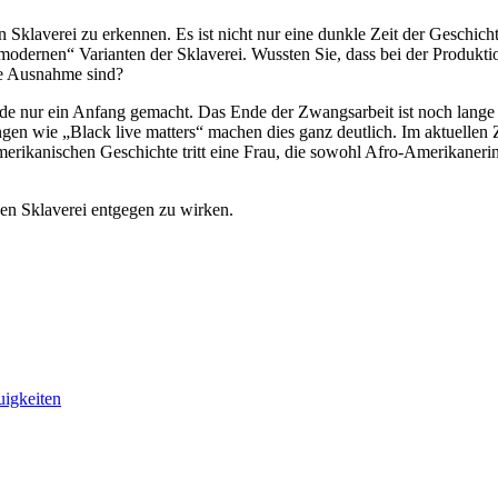
Sklaverei zu erkennen. Es ist nicht nur eine dunkle Zeit der Geschich
odernen“ Varianten der Sklaverei. Wussten Sie, dass bei der Produkt
ne Ausnahme sind?
 nur ein Anfang gemacht. Das Ende der Zwangsarbeit ist noch lange n
ngen wie „Black live matters“ machen dies ganz deutlich. Im aktuellen
rikanischen Geschichte tritt eine Frau, die sowohl Afro-Amerikanerin a
en Sklaverei entgegen zu wirken.
igkeiten