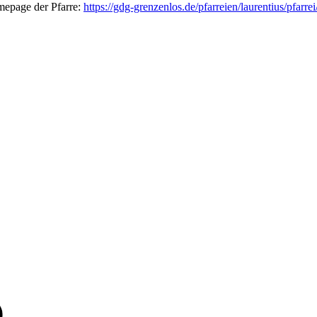
mepage der Pfarre:
https://gdg-grenzenlos.de/pfarreien/laurentius/pfarrei