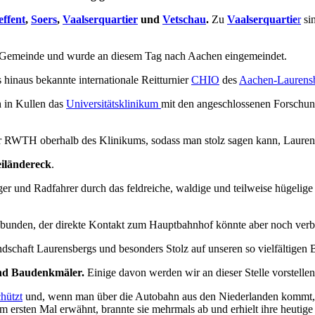
effent
,
Soers
,
Vaalserquartier
und
Vetschau
.
Zu
Vaalserquartie
r
sin
e Gemeinde und wurde an diesem Tag nach Aachen eingemeindet.
 hinaus bekannte internationale Reitturnier
CHIO
des
Aachen-Laurensb
 in Kullen das
Universitätsklinikum
mit den angeschlossenen Forschun
 RWTH oberhalb des Klinikums, sodass man stolz sagen kann, Laurensb
iländereck
.
nger und Radfahrer durch das feldreiche, waldige und teilweise hügeli
gebunden, der direkte Kontakt zum Hauptbahnhof könnte aber noch verb
andschaft Laurensbergs und besonders Stolz auf unseren so vielfältigen 
und Baudenkmäler.
Einige davon werden wir an dieser Stelle vorstellen
hützt
und, wenn man über die Autobahn aus den Niederlanden kommt, s
m ersten Mal erwähnt, brannte sie mehrmals ab und erhielt ihre heutig