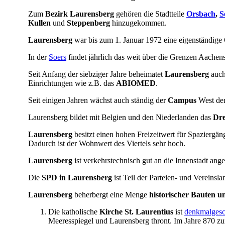
Zum
Bezirk Laurensberg
gehören die Stadtteile
Orsbach
,
S
Kullen
und
Steppenberg
hinzugekommen.
Laurensberg
war bis zum 1. Januar 1972 eine eigenständig
In der
Soers
findet jährlich das weit über die Grenzen Aachens
Seit Anfang der siebziger Jahre beheimatet
Laurensberg
auch
Einrichtungen wie z.B. das
ABIOMED
.
Seit einigen Jahren wächst auch ständig der
Campus
West der
Laurensberg bildet mit Belgien und den Niederlanden das
Dre
Laurensberg
besitzt einen hohen Freizeitwert für Spaziergä
Dadurch ist der Wohnwert des Viertels sehr hoch.
Laurensberg
ist verkehrstechnisch gut an die Innenstadt an
Die
SPD in Laurensberg
ist Teil der Parteien- und Vereinsl
Laurensberg
beherbergt eine Menge
historischer Bauten 
Die katholische
Kirche St. Laurentius
ist
denkmalgesc
Meeresspiegel und Laurensberg thront. Im Jahre 870 zu